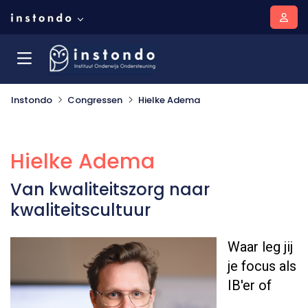
Instondo
Congressen
Hielke Adema
Hielke Adema
Van kwaliteitszorg naar
kwaliteitscultuur
Waar leg jij
je focus als
IB'er of