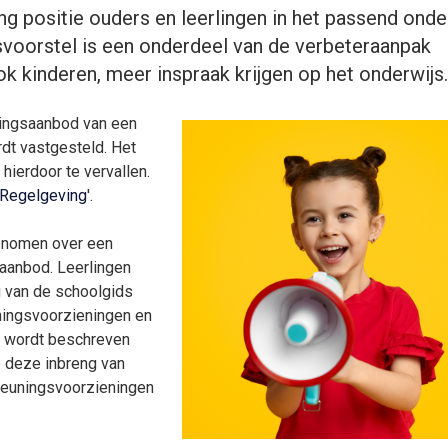
ng positie ouders en leerlingen in het passend onde
oorstel is een onderdeel van de verbeteraanpak
 kinderen, meer inspraak krijgen op het onderwijs.
ningsaanbod van een
rdt vastgesteld. Het
ierdoor te vervallen.
 Regelgeving
'.
enomen over een
saanbod. Leerlingen
g van de schoolgids
ningsvoorzieningen en
s wordt beschreven
e deze inbreng van
teuningsvoorzieningen