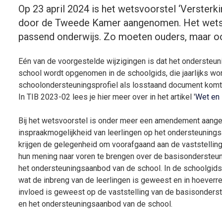
Op 23 april 2024 is het wetsvoorstel ‘Versterki
door de Tweede Kamer aangenomen. Het wetsv
passend onderwijs. Zo moeten ouders, maar ook
Eén van de voorgestelde wijzigingen is dat het ondersteu
school wordt opgenomen in de schoolgids, die jaarlijks wo
schoolondersteuningsprofiel als losstaand document komt h
In TIB 2023-02 lees je hier meer over in het artikel '
Wet en
Bij het wetsvoorstel is onder meer een amendement aang
inspraakmogelijkheid van leerlingen op het ondersteuning
krijgen de gelegenheid om voorafgaand aan de vaststellin
hun mening naar voren te brengen over de basisondersteu
het ondersteuningsaanbod van de school. In de schoolgid
wat de inbreng van de leerlingen is geweest en in hoeverr
invloed is geweest op de vaststelling van de basisonders
en het ondersteuningsaanbod van de school.